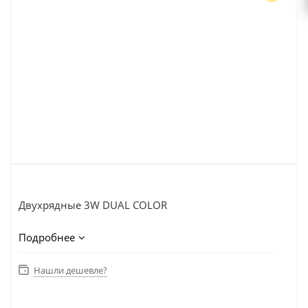
Двухрядные 3W DUAL COLOR
Подробнее
БАЛКА С/Д DA31001-120W 21.5'' COMBO BEAM
DUAL COLOR
Нашли дешевле?