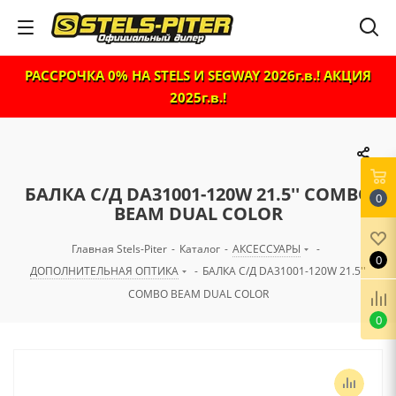
РАССРОЧКА 0% НА STELS И SEGWAY 2026г.в.! АКЦИЯ
2025г.в.!
БАЛКА С/Д DA31001-120W 21.5'' COMBO
0
BEAM DUAL COLOR
Главная Stels-Piter
-
Каталог
-
АКСЕССУАРЫ
-
0
ДОПОЛНИТЕЛЬНАЯ ОПТИКА
-
БАЛКА С/Д DA31001-120W 21.5''
COMBO BEAM DUAL COLOR
0