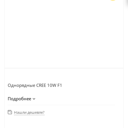
Однорядные CREE 10W F1
Подробнее
БАЛКА СВЕТОДИОДНАЯ 9LED DA-F1090-90W
COMBO Y+W
Нашли дешевле?