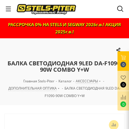
РАССРОЧКА 0% НА STELS И SEGWAY 2026г.в.! АКЦИЯ
2025г.в.!
БАЛКА СВЕТОДИОДНАЯ 9LED DA-F1090-
0
90W COMBO Y+W
Главная Stels-Piter
-
Каталог
-
АКСЕССУАРЫ
-
0
ДОПОЛНИТЕЛЬНАЯ ОПТИКА
-
БАЛКА СВЕТОДИОДНАЯ 9LED DA-
F1090-90W COMBO Y+W
0