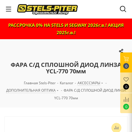
РАССРОЧКА 0% НА STELS И SEGWAY 2026г.в.! АКЦИЯ
2025г.в.!
ФАРА С/Д СПЛОШНОЙ ДИОД ЛИНЗА
0
YCL-770 70мм
Главная Stels-Piter
-
Каталог
-
АКСЕССУАРЫ
-
0
ДОПОЛНИТЕЛЬНАЯ ОПТИКА
-
ФАРА С/Д СПЛОШНОЙ ДИОД ЛИНЗА
YCL-770 70мм
0