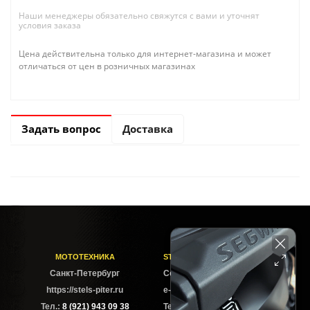
Наши менеджеры обязательно свяжутся с вами и уточнят
условия заказа
Цена действительна только для интернет-магазина и может
отличаться от цен в розничных магазинах
Задать вопрос
Доставка
МОТОТЕХНИКА
STELS-PITER СОФИЙСКАЯ
Cанкт-Петербург
Софийская ул. 6Б
https://stels-piter.ru
e-mail: sales@stels-piter.ru
Тел.:
8 (921) 943 09 38
Тел.:
8 (921) 943 09 38