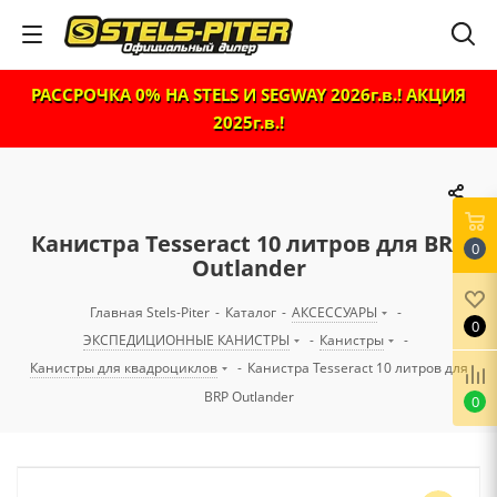
РАССРОЧКА 0% НА STELS И SEGWAY 2026г.в.! АКЦИЯ
2025г.в.!
Канистра Tesseract 10 литров для BRP
0
Outlander
Главная Stels-Piter
-
Каталог
-
АКСЕССУАРЫ
-
0
ЭКСПЕДИЦИОННЫЕ КАНИСТРЫ
-
Канистры
-
Канистры для квадроциклов
-
Канистра Tesseract 10 литров для
BRP Outlander
0