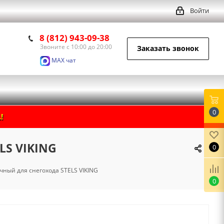
Войти
8 (812) 943-09-38
Звоните с 10:00 до 20:00
Заказать звонок
MAX чат
0
!
LS VIKING
0
чный для снегохода STELS VIKING
0