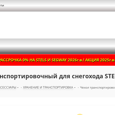
ети
РАССРОЧКА 0% НА STELS И SEGWAY 2026г.в.! АКЦИЯ 2025г.в.
нспортировочный для снегохода STE
КСЕССУАРЫ
-
ХРАНЕНИЕ И ТРАНСПОРТИРОВКА
-
Чехол транспортирово