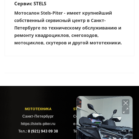
Сервис STELS
Мотосалон Stels-Piter - имеет крупнейший
собственный сервисный центр в Санкт-
Петербурге по техническому обслуживанию и
ремонту квадроциклов, снегоходов,
мотоциклов, скутеров и другой мототехники.
МОТОТЕХНИКА
STELS-PITER СОФИЙСКАЯ
Cанкт-Петербург
Софийская ул. 6Б
https://stels-piter.ru
e-mail: sales@stels-piter.ru
Тел.:
8 (921) 943 09 38
Тел.:
8 (921) 943 09 38