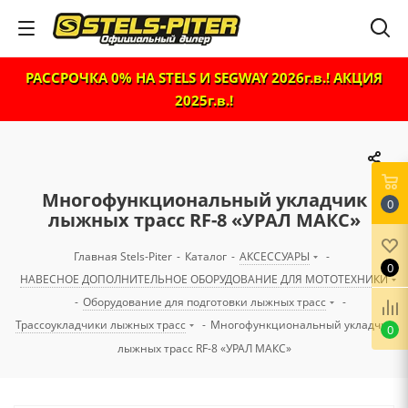
РАССРОЧКА 0% НА STELS И SEGWAY 2026г.в.! АКЦИЯ
2025г.в.!
Многофункциональный укладчик
0
лыжных трасс RF-8 «УРАЛ МАКС»
Главная Stels-Piter
-
Каталог
-
АКСЕССУАРЫ
-
0
НАВЕСНОЕ ДОПОЛНИТЕЛЬНОЕ ОБОРУДОВАНИЕ ДЛЯ МОТОТЕХНИКИ
-
Оборудование для подготовки лыжных трасс
-
Трассоукладчики лыжных трасс
-
Многофункциональный укладчик
0
лыжных трасс RF-8 «УРАЛ МАКС»