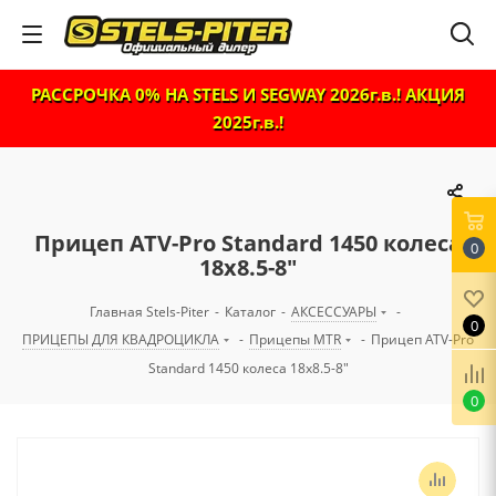
РАССРОЧКА 0% НА STELS И SEGWAY 2026г.в.! АКЦИЯ
2025г.в.!
Прицеп ATV-Pro Standard 1450 колеса
0
18x8.5-8"
Главная Stels-Piter
-
Каталог
-
АКСЕССУАРЫ
-
0
ПРИЦЕПЫ ДЛЯ КВАДРОЦИКЛА
-
Прицепы MTR
-
Прицеп ATV-Pro
Standard 1450 колеса 18x8.5-8"
0