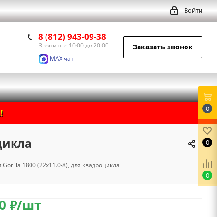
Войти
8 (812) 943-09-38
Звоните с 10:00 до 20:00
Заказать звонок
MAX чат
0
!
оцикла
0
Gorilla 1800 (22х11.0-8), для квадроцикла
0
0
₽
/шт