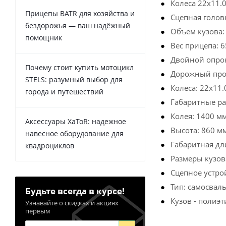
Колеса 22х11.
Прицепы BATR для хозяйства и
Сцепная голов
бездорожья — ваш надёжный
Объем кузова: 
помощник
Вес прицепа: 6
Двойной опро
Почему стоит купить мотоцикл
Дорожный прос
STELS: разумный выбор для
Колеса: 22х11.
города и путешествий
Габаритные ра
Колея: 1400 мм
Аксессуары XaToR: надежное
Высота: 860 м
навесное оборудование для
Габаритная дл
квадроциклов
Размеры кузов
Сцепное устро
Тип: самосвал
Будьте всегда в курсе!
Кузов - полиэ
Узнавайте о скидках и акциях
первым