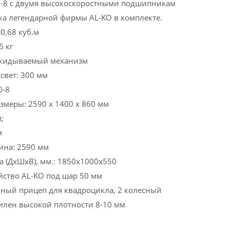
0-8 с двумя высокоскоростными подшипникам
ка легендарной фирмы AL-KO в комплекте.
0,68 куб.м
5 кг
кидываемый механизм
вет: 300 мм
0-8
змеры: 2590 х 1400 х 860 мм
;
м
ина: 2590 мм
а (ДхШхВ), мм.: 1850х1000х550
йство AL-KO под шар 50 мм
ьный прицеп для квадроцикла, 2 колесный
тилен высокой плотности 8-10 мм