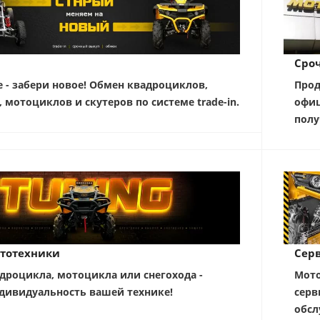
Сро
е - забери новое! Обмен квадроциклов,
Прод
, мотоциклов и скутеров по системе trade-in.
офиц
полу
тотехники
Серв
дроцикла, мотоцикла или снегохода -
Мото
дивидуальность вашей технике!
серв
обсл