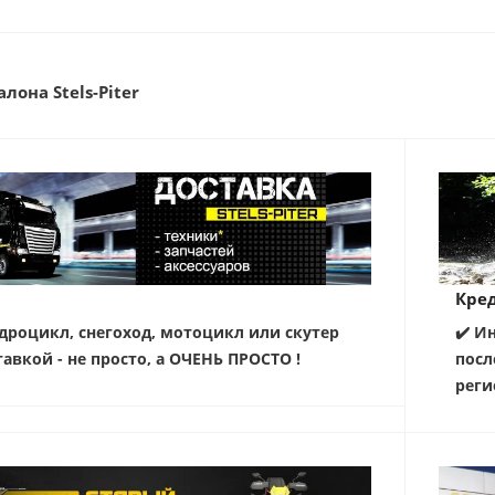
лона Stels-Piter
Кред
дроцикл, снегоход, мотоцикл или скутер
✔️ И
тавкой - не просто, а ОЧЕНЬ ПРОСТО !
посл
реги