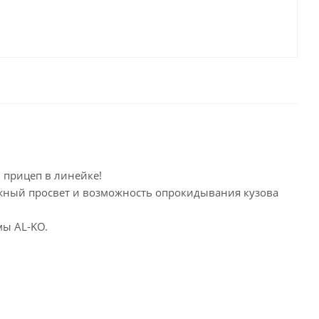
й прицеп в линейке!
жный просвет и возможность опрокидывания кузова
мы AL-KO.