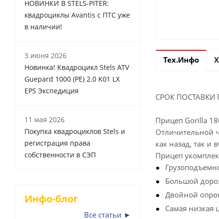
НОВИНКИ В STELS-PITER:
квадроциклы Avantis с ПТС уже
в наличии!
3 июня 2026
Тех.Инфо
Х
Новинка! Квадроцикл Stels ATV
Guepard 1000 (PE) 2.0 K01 LX
EPS Экспедиция
СРОК ПОСТАВКИ 
11 мая 2026
Прицеп Gorilla 1
Покупка квадроциклов Stels и
Отличительной ч
регистрация права
как назад, так и в
собственности в СЭП
Прицеп укомплек
Грузоподъемно
Большой доро
Двойной опро
Инфо-блог
Самая низкая 
Все статьи ►