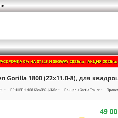
ети
РАССРОЧКА 0% НА STELS И SEGWAY 2026г.в.! АКЦИЯ 2025г.в.
 Gorilla 1800 (22х11.0-8), для квадр
РЫ
-
ПРИЦЕПЫ ДЛЯ КВАДРОЦИКЛА
-
Прицепы Gorilla Trailer
-
Прицеп 
49 00