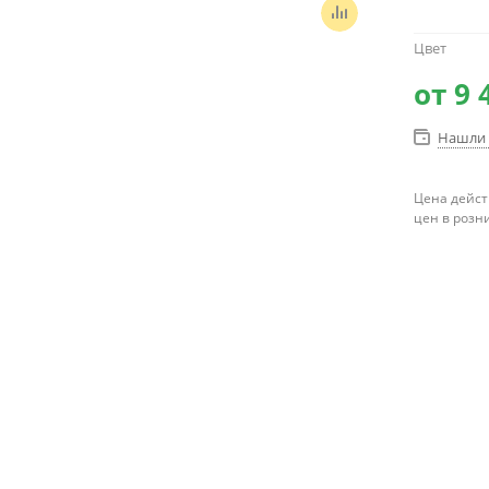
Цвет
от
9 
Нашли 
Цена дейст
цен в розн