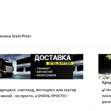
лона Stels-Piter
Кред
дроцикл, снегоход, мотоцикл или скутер
✔️ И
тавкой - не просто, а ОЧЕНЬ ПРОСТО !
посл
реги