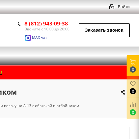
Войти
8 (812) 943-09-38
Звоните с 10:00 до 20:00
Заказать звонок
MAX чат
0
!
иком
0
и волокуши А-13 с обвязкой и отбойником
0