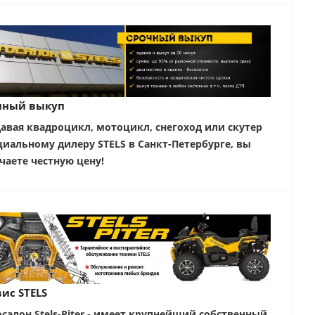
чный выкуп
авая квадроцикл, мотоцикл, снегоход или скутер
иальному дилеру STELS в Санкт-Петербурге, вы
чаете честную цену!
ис STELS
салон Stels-Piter - имеет крупнейший собственный