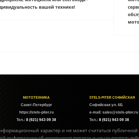
дивидуальность вашей технике!
серв
обсл
мото
МОТОТЕХНИКА
STELS-PITER СОФИЙСКАЯ
Cанкт-Петербург
Софийская ул. 6Б
https://stels-piter.ru
e-mail: sales@stels-piter.ru
Тел.:
8 (921) 943 09 38
Тел.:
8 (921) 943 09 38
нформационный характер и не может считаться публичной 
бной информации об имеющихся товарах и ценах воспользуй