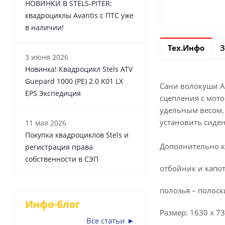
НОВИНКИ В STELS-PITER:
квадроциклы Avantis с ПТС уже
в наличии!
Тех.Инфо
З
3 июня 2026
Новинка! Квадроцикл Stels ATV
Guepard 1000 (PE) 2.0 K01 LX
Сани волокуши А-
EPS Экспедиция
сцепления с мот
удельным весом,
установить сиден
11 мая 2026
Покупка квадроциклов Stels и
Дополнительно к
регистрация права
собственности в СЭП
отбойник и капо
полозья – полос
Инфо-блог
Размер: 1630 х 73
Все статьи ►