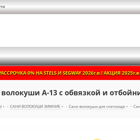
ети
РАССРОЧКА 0% НА STELS И SEGWAY 2026г.в.! АКЦИЯ 2025г.в.
 волокуши А-13 с обвязкой и отбойн
Ы
-
САНИ ВОЛОКУШИ ЗИМНИЕ
-
Сани волокуши для снегохода
-
Сан