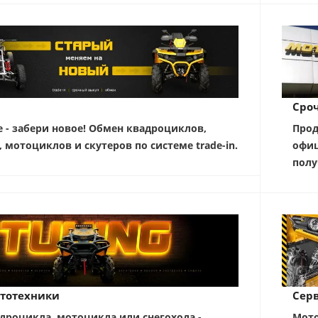
Сро
е - забери новое! Обмен квадроциклов,
Прод
, мотоциклов и скутеров по системе trade-in.
офиц
полу
тотехники
Серв
дроцикла, мотоцикла или снегохода -
Мото