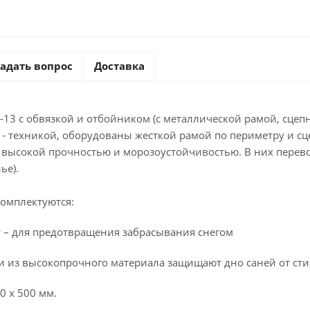
адать вопрос
Доставка
13 с обвязкой и отбойником (с металлической рамой, сцеп
о - техникой, оборудованы жесткой рамой по периметру и 
 высокой прочностью и морозоустойчивостью. В них перев
ье).
омплектуются:
т – для предотвращения забрасывания снегом
ки из высокопрочного материала защищают дно саней от ст
0 х 500 мм.