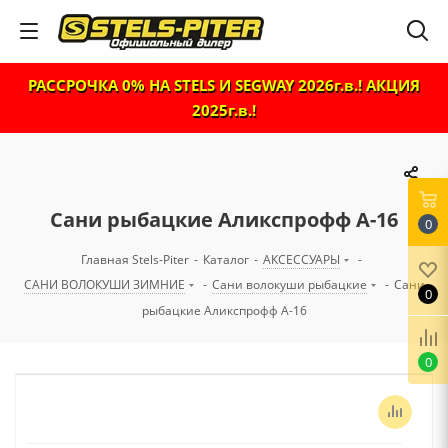
РАССРОЧКА 0% НА STELS И SEGWAY 2026г.в.! АКЦИЯ
2025г.в.!
Сани рыбацкие Аликспрофф А-16
0
Главная Stels-Piter
-
Каталог
-
АКСЕССУАРЫ
-
САНИ ВОЛОКУШИ ЗИМНИЕ
-
Сани волокуши рыбацкие
-
Сани
0
рыбацкие Аликспрофф А-16
0