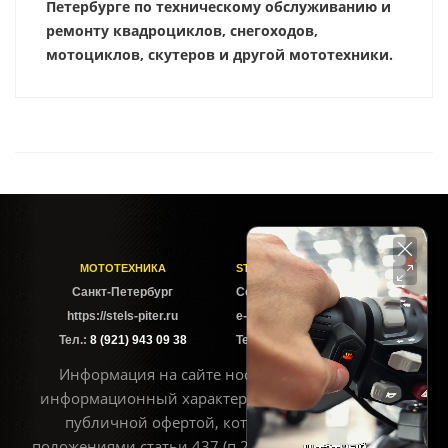
Петербурге по техническому обслуживанию и
ремонту квадроциклов, снегоходов,
мотоциклов, скутеров и другой мототехники.
МОТОТЕХНИКА
STELS-PITER СОФИЙСКАЯ
Cанкт-Петербург
Софийская ул. 6Б
https://stels-piter.ru
e-mail: sales@stels-piter.ru
Тел.:
8 (921) 943 09 38
Тел.:
8 (921) 943 09 38
Информация на сайте носит исключительно
информационный характер и не может считаться
публичной офертой, которая определяется
положениями статьи 437 (п.2) ГК РФ. Для получения