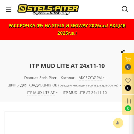
РАССРОЧКА 0% НА STELS И SEGWAY 2026г.в.! АКЦИЯ
2025г.в.!
ITP MUD LITE AT 24x11-10
0
Главная Stels-Piter
-
Каталог
-
АКСЕССУАРЫ
-
ШИНЫ ДЛЯ КВАДРОЦИКЛОВ (раздел находиться в разработке)
-
0
ITP MUD LITE AT
-
ITP MUD LITE AT 24x11-10
0