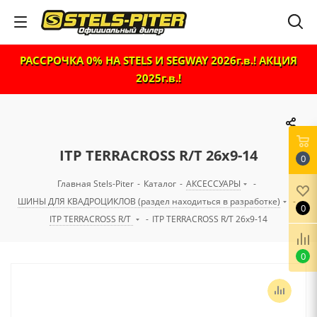
РАССРОЧКА 0% НА STELS И SEGWAY 2026г.в.! АКЦИЯ
2025г.в.!
ITP TERRACROSS R/T 26x9-14
0
Главная Stels-Piter
-
Каталог
-
АКСЕССУАРЫ
-
ШИНЫ ДЛЯ КВАДРОЦИКЛОВ (раздел находиться в разработке)
-
0
ITP TERRACROSS R/T
-
ITP TERRACROSS R/T 26x9-14
0