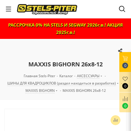
РАССРОЧКА 0% НА STELS И SEGWAY 2026г.в.! АКЦИЯ
2025г.в.!
MAXXIS BIGHORN 26x8-12
0
Главная Stels-Piter
-
Каталог
-
АКСЕССУАРЫ
-
ШИНЫ ДЛЯ КВАДРОЦИКЛОВ (раздел находиться в разработке)
-
0
MAXXIS BIGHORN
-
MAXXIS BIGHORN 26x8-12
0