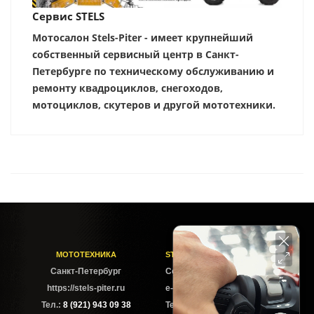
Сервис STELS
Мотосалон Stels-Piter - имеет крупнейший
собственный сервисный центр в Санкт-
Петербурге по техническому обслуживанию и
ремонту квадроциклов, снегоходов,
мотоциклов, скутеров и другой мототехники.
МОТОТЕХНИКА
STELS-PITER СОФИЙСКАЯ
Cанкт-Петербург
Софийская ул. 6Б
https://stels-piter.ru
e-mail: sales@stels-piter.ru
Тел.:
8 (921) 943 09 38
Тел.:
8 (921) 943 09 38