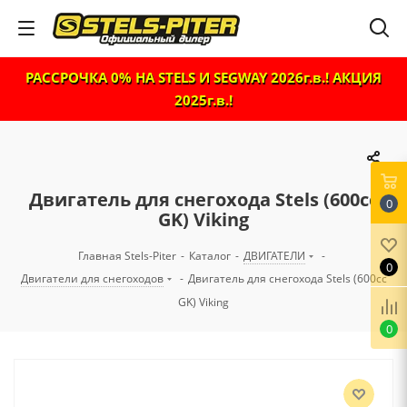
РАССРОЧКА 0% НА STELS И SEGWAY 2026г.в.! АКЦИЯ
2025г.в.!
Двигатель для снегохода Stels (600сс
0
GK) Viking
Главная Stels-Piter
-
Каталог
-
ДВИГАТЕЛИ
-
0
Двигатели для снегоходов
-
Двигатель для снегохода Stels (600сс
GK) Viking
0