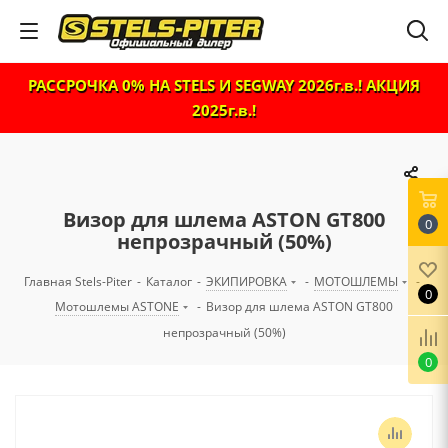
РАССРОЧКА 0% НА STELS И SEGWAY 2026г.в.! АКЦИЯ
2025г.в.!
Визор для шлема ASTON GT800
0
непрозрачный (50%)
Главная Stels-Piter
-
Каталог
-
ЭКИПИРОВКА
-
МОТОШЛЕМЫ
-
0
Мотошлемы ASTONE
-
Визор для шлема ASTON GT800
непрозрачный (50%)
0