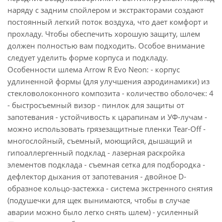
наряду с задним спойлером и экстракторами создают
постоянный легкий поток воздуха, что дает комфорт и
прохладу. Чтобы обеспечить хорошую защиту, шлем
должен полностью вам подходить. Особое внимание
следует уделить форме корпуса и подкладу.
Особенности шлема Arrow R Evo Neon: - корпус
удлиненной формы (для улучшения аэродинамики) из
стекловолоконного композита - количество оболочек: 4
- быстросъемный визор - пинлок для защиты от
запотевания - устойчивость к царапинам и УФ-лучам -
можно использовать грязезащитные пленки Tear-Off -
многослойный, съемный, моющийся, дышащий и
гипоаллергенный подклад - лазерная раскройка
элементов подклада - съемная сетка для подбородка -
дефлектор дыхания от запотевания - двойное D-
образное кольцо-застежка - система экстренного снятия
(подушечки для щек вынимаются, чтобы в случае
аварии можно было легко снять шлем) - усиленный