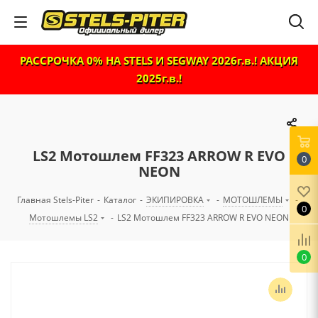
РАССРОЧКА 0% НА STELS И SEGWAY 2026г.в.! АКЦИЯ
2025г.в.!
LS2 Мотошлем FF323 ARROW R EVO
0
NEON
Главная Stels-Piter
-
Каталог
-
ЭКИПИРОВКА
-
МОТОШЛЕМЫ
-
0
Мотошлемы LS2
-
LS2 Мотошлем FF323 ARROW R EVO NEON
0