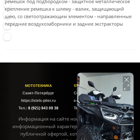
ремешок под подбородком - защитное металлическое
крепление ремешка к шлему - валик, защищающий
шею, со светоотражающим элементом - направленные
передние воздухозаборники и задние экстракторы
МОТОТЕХНИКА
STELS-PITER СОФИЙСКАЯ
Cанкт-Петербург
Софийская ул. 6Б
https://stels-piter.ru
e-mail: sales@stels-piter.ru
Тел.:
8 (921) 943 09 38
Тел.:
8 (921) 943 09 38
Информация на сайте носит исключительно
информационный характер и не может считаться
публичной офертой, которая определяется