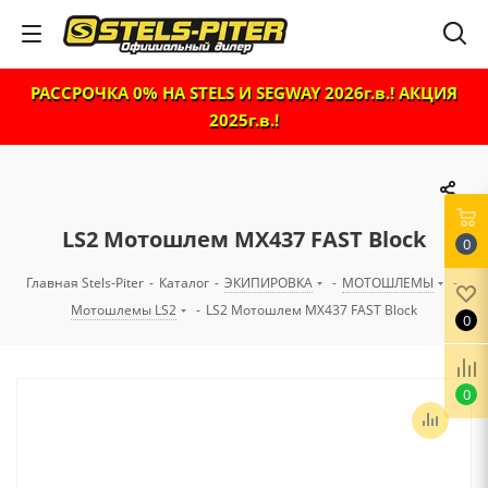
РАССРОЧКА 0% НА STELS И SEGWAY 2026г.в.! АКЦИЯ
2025г.в.!
LS2 Мотошлем MX437 FAST Block
0
Главная Stels-Piter
-
Каталог
-
ЭКИПИРОВКА
-
МОТОШЛЕМЫ
-
Мотошлемы LS2
-
LS2 Мотошлем MX437 FAST Block
0
0