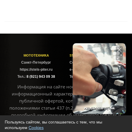
МОТОТЕХНИКА
STELS-PITER СОФИЙСКАЯ
Cанкт-Петербург
Софийская ул. 6Б
https://stels-piter.ru
e-mail: sales@stels-piter.ru
Тел.:
8 (921) 943 09 38
Тел.:
8 (921) 943 09 38
Информация на сайте носит исключительно
информационный характер и не может считаться
публичной офертой, которая определяется
положениями статьи 437 (п.2) ГК РФ. Для получения
подробной информации об имеющихся товарах и
ценах воспользуйтесь контактами, указанными на
Пользуясь сайтом, вы соглашаетесь с тем, что мы
используем
Cookies
сайте