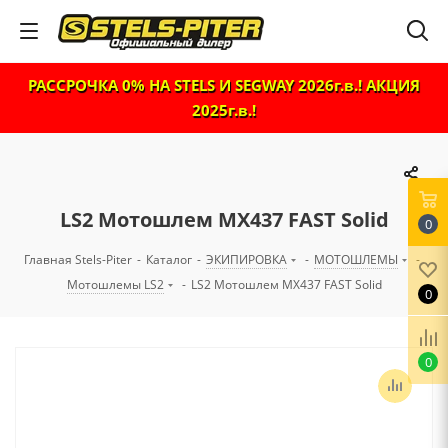
РАССРОЧКА 0% НА STELS И SEGWAY 2026г.в.! АКЦИЯ
2025г.в.!
LS2 Мотошлем MX437 FAST Solid
0
Главная Stels-Piter
-
Каталог
-
ЭКИПИРОВКА
-
МОТОШЛЕМЫ
-
Мотошлемы LS2
-
LS2 Мотошлем MX437 FAST Solid
0
0