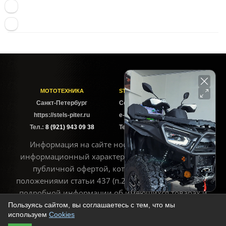
МОТОТЕХНИКА
STELS-PITER СОФИЙСКАЯ
Cанкт-Петербург
Софийская ул. 6Б
https://stels-piter.ru
e-mail: sales@stels-piter.ru
Тел.:
8 (921) 943 09 38
Тел.:
8 (921) 943 09 38
Информация на сайте носит исключительно
информационный характер и не может считаться
публичной офертой, которая определяется
положениями статьи 437 (п.2) ГК РФ. Для получения
подробной информации об имеющихся товарах и
ценах воспользуйтесь контактами, указанными на
Пользуясь сайтом, вы соглашаетесь с тем, что мы
используем
Cookies
сайте