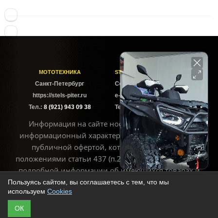
МОТОТЕХНИКА
STELS-PITER СОФИЙСКАЯ
Cанкт-Петербург
Софийская ул. 6Б
https://stels-piter.ru
e-mail: sales@stels-piter.ru
Тел.:
8 (921) 943 09 38
Тел.:
8 (921) 943 09 38
Информация на сайте носит исключительно
информационный характер и не может считаться
публичной офертой, которая определяется
положениями статьи 437 (п.2) ГК РФ. Для получения
подробной информации об имеющихся товарах и
ценах воспользуйтесь контактами, указанными на
Пользуясь сайтом, вы соглашаетесь с тем, что мы
используем
Cookies
сайте
ОК
© Copyright 2013 - 2026 | https://stels-piter.ru Все права защищены.