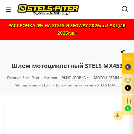
РАССРОЧКА 0% НА STELS И SEGWAY 2026г.в.! АКЦИЯ
2025г.в.!
Шлем мотоциклетный STELS MX453
0
Главная Stels-Piter
-
Каталог
-
ЭКИПИРОВКА
-
МОТОШЛЕМЫ
-
Мотошлемы STELS
-
Шлем мотоциклетный STELS MX453
0
0