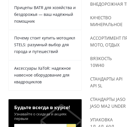
ВНЕДОРОЖНАЯ Т
Прицепы BATR для хозяйства и
бездорожья — ваш надёжный
КАЧЕСТВО
помощник
МИНЕРАЛЬНОЕ
Почему стоит купить мотоцикл
АССОРТИМЕНТ П
STELS: разумный выбор для
МОТО, ОТДЫХ
города и путешествий
ВЯЗКОСТЬ
10W40
Аксессуары XaToR: надежное
навесное оборудование для
СТАНДАРТЫ API
квадроциклов
API SL
СТАНДАРТЫ JASO
JASO MA2 UNDER
Будьте всегда в курсе!
Узнавайте о скидках и акциях
первым
УПАКОВКА
1Л, 4Л, 60Л