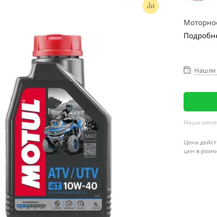
Моторное
Подробн
Нашли 
Наши менед
Цена дейст
цен в розн