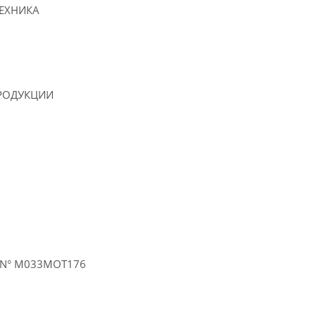
ЕХНИКА
РОДУКЦИИ
 N° M033MOT176