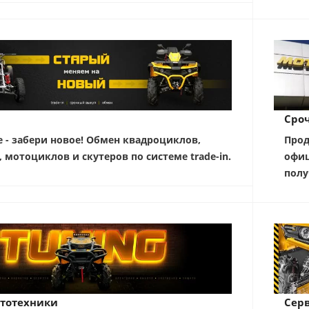
Сро
е - забери новое! Обмен квадроциклов,
Прод
, мотоциклов и скутеров по системе trade-in.
офиц
полу
тотехники
Серв