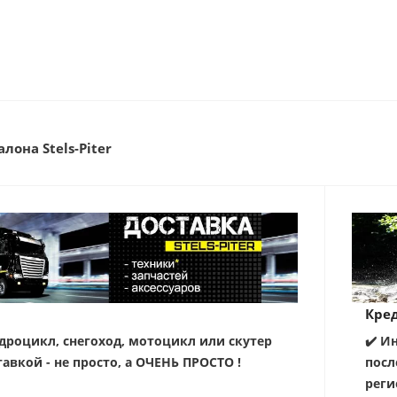
лона Stels-Piter
Кред
дроцикл, снегоход, мотоцикл или скутер
✔️ И
тавкой - не просто, а ОЧЕНЬ ПРОСТО !
посл
реги