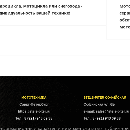
дроцикла, мотоцикла или снегохода -
Мото
дивидуальность вашей технике!
серв
обсл
мото
МОТОТЕХНИКА
STELS-PITER СОФИЙСКАЯ
Cанкт-Петербург
Софийская ул. 6Б
https://stels-piter.ru
e-mail: sales@stels-piter.ru
Тел.:
8 (921) 943 09 38
Тел.:
8 (921) 943 09 38
нформационный характер и не может считаться публичной 