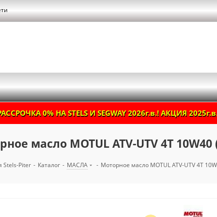
ети
РАССРОЧКА 0% НА STELS И SEGWAY 2026г.в.! АКЦИЯ 2025г.в.
рное масло MOTUL ATV-UTV 4T 10W40 (
 Stels-Piter
-
Каталог
-
МАСЛА
-
Моторное масло MOTUL ATV-UTV 4T 10W40