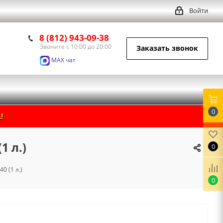
Войти
8 (812) 943-09-38
Звоните с 10:00 до 20:00
Заказать звонок
MAX чат
0
!
1 л.)
0
 (1 л.)
0