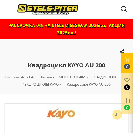
РАССРОЧКА 0% НА STELS И SEGWAY 2026г.в.! АКЦИЯ
2025г.в.!
Квадроцикл KAYO AU 200
0
Главная Stels-Piter
-
Каталог
-
МОТОТЕХНИКА
-
КВАДРОЦИКЛЫ
-
КВАДРОЦИКЛЫ KAYO
-
Квадроцикл KAYO AU 200
0
0