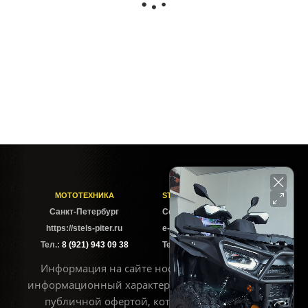
Рамка для номера квадроцикла ATV 190x145мм
МОТОТЕХНИКА
STELS-PITER СОФИЙСКАЯ
Cанкт-Петербург
Софийская ул. 6Б
https://stels-piter.ru
e-mail: sales@stels-piter.ru
Тел.:
8 (921) 943 09 38
Тел.:
8 (921) 943 09 38
Информация на сайте носит исключительно
информационный характер и не может считаться
публичной офертой, которая определяется