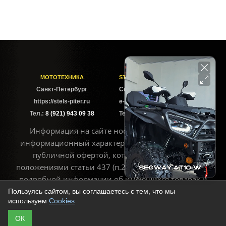
МОТОТЕХНИКА
STELS-PITER СОФИЙСКАЯ
Cанкт-Петербург
Софийская ул. 6Б
https://stels-piter.ru
e-mail: sales@stels-piter.ru
Тел.:
8 (921) 943 09 38
Тел.:
8 (921) 943 09 38
Информация на сайте носит исключительно
информационный характер и не может считаться
публичной офертой, которая определяется
положениями статьи 437 (п.2) ГК РФ. Для получения
подробной информации об имеющихся товарах и
ценах воспользуйтесь контактами, указанными на
Пользуясь сайтом, вы соглашаетесь с тем, что мы
используем
Cookies
сайте
ОК