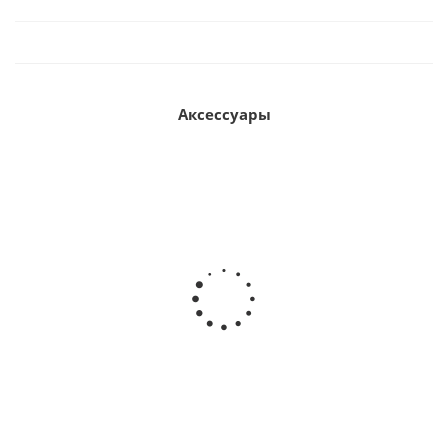
Аксессуары
Рамка для номера квадроцикла ATV 190x145мм