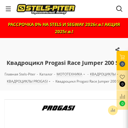
РАССРОЧКА 0% НА STELS И SEGWAY 2026г.в.! АКЦИЯ
2025г.в.!
Квадроцикл Progasi Race Jumper 200 SE
0
Главная Stels-Piter
-
Каталог
-
МОТОТЕХНИКА
-
КВАДРОЦИКЛЫ
-
КВАДРОЦИКЛЫ PROGASI
-
Квадроцикл Progasi Race Jumper 200 SE
0
0