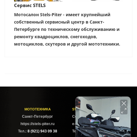
Сервис STELS
Мотосалон Stels-Piter - имеет крупнейший
собственный сервисный центр в Санкт-
Петербурге по техническому обслуживанию и
ремонту квадроциклов, снегоходов,
мотоциклов, скутеров и другой мототехники.
МОТОТЕХНИКА
STELS-PITER СОФИЙСКАЯ
Cанкт-Петербург
Софийская ул. 6Б
https://stels-piter.ru
e-mail: sales@stels-piter.ru
Тел.:
8 (921) 943 09 38
Тел.:
8 (921) 943 09 38