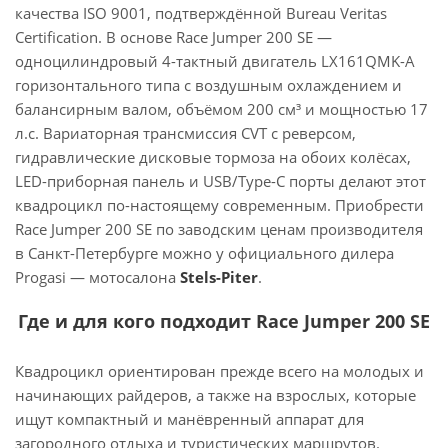
качества ISO 9001, подтверждённой Bureau Veritas
Certification. В основе Race Jumper 200 SE —
одноцилиндровый 4-тактный двигатель LX161QMK-A
горизонтального типа с воздушным охлаждением и
балансирным валом, объёмом 200 см³ и мощностью 17
л.с. Вариаторная трансмиссия CVT с реверсом,
гидравлические дисковые тормоза на обоих колёсах,
LED-приборная панель и USB/Type-C порты делают этот
квадроцикл по-настоящему современным. Приобрести
Race Jumper 200 SE по заводским ценам производителя
в Санкт-Петербурге можно у официального дилера
Progasi — мотосалона
Stels-Piter
.
Где и для кого подходит Race Jumper 200 SE
Квадроцикл ориентирован прежде всего на молодых и
начинающих райдеров, а также на взрослых, которые
ищут компактный и манёвренный аппарат для
загородного отдыха и туристических маршрутов.