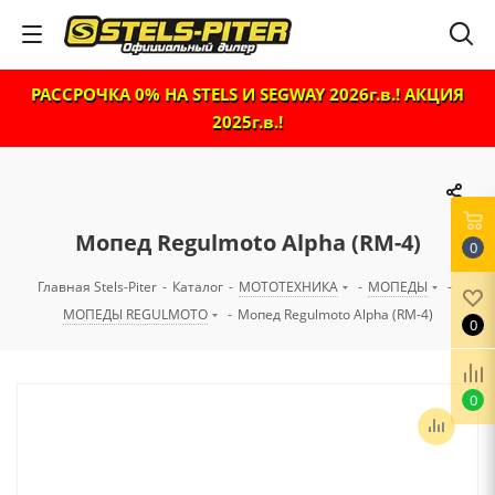
РАССРОЧКА 0% НА STELS И SEGWAY 2026г.в.! АКЦИЯ
2025г.в.!
Мопед Regulmoto Alpha (RM-4)
0
Главная Stels-Piter
-
Каталог
-
МОТОТЕХНИКА
-
МОПЕДЫ
-
МОПЕДЫ REGULMOTO
-
Мопед Regulmoto Alpha (RM-4)
0
0