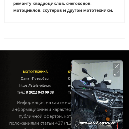
ремонту квадроциклов, снегоходов,
мотоциклов, скутеров и другой мототехники.
МОТОТЕХНИКА
STELS-PITER СОФИЙСКАЯ
Cанкт-Петербург
Софийская ул. 6Б
https://stels-piter.ru
e-mail: sales@stels-piter.ru
Тел.:
8 (921) 943 09 38
Тел.:
8 (921) 943 09 38
Информация на сайте носит исключительно
информационный характер и не может считаться
публичной офертой, которая определяется
положениями статьи 437 (п.2) ГК РФ. Для получения