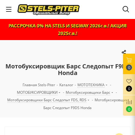
РАССРОЧКА 0% НА STELS И SEGWAY 2026г.в.! АКЦИЯ
2025г.в.!
Мотобуксировщик Барс Следопыт F9DS
0
Honda
Главная Stels-Piter
-
Каталог
-
МОТОТЕХНИКА
-
0
МОТОБУКСИРОВЩИКИ
-
Мотобуксировщики Барс
-
Мотобуксировщики Барс Следопыт FDS, RDS
-
Мотобуксировщик
Барс Следопыт F9DS Honda
0