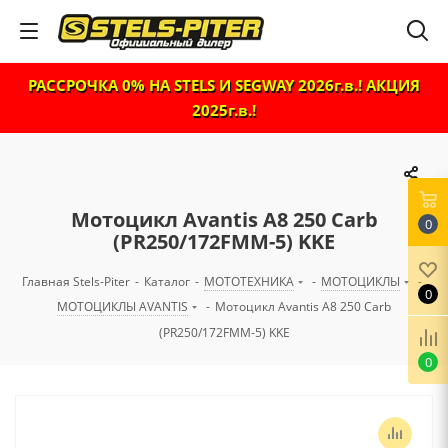
РАССРОЧКА 0% НА STELS И SEGWAY 2026г.в.! АКЦИЯ
2025г.в.!
Мотоцикл Avantis A8 250 Carb
0
(PR250/172FMM-5) KKE
Главная Stels-Piter
-
Каталог
-
МОТОТЕХНИКА
-
МОТОЦИКЛЫ
-
0
МОТОЦИКЛЫ AVANTIS
-
Мотоцикл Avantis A8 250 Carb
(PR250/172FMM-5) KKE
0