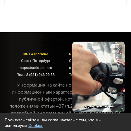
МОТОТЕХНИКА
STELS-PITER СОФИЙСКАЯ
Cанкт-Петербург
Софийская ул. 6Б
https://stels-piter.ru
e-mail: sales@stels-piter.ru
Тел.:
8 (921) 943 09 38
Тел.:
8 (921) 943 09 38
Информация на сайте носит исключительно
информационный характер и не может считаться
публичной офертой, которая определяется
положениями статьи 437 (п.2) ГК РФ. Для получения
подробной информации об имеющихся товарах и
ценах воспользуйтесь контактами, указанными на
Пользуясь сайтом, вы соглашаетесь с тем, что мы
используем
Cookies
сайте