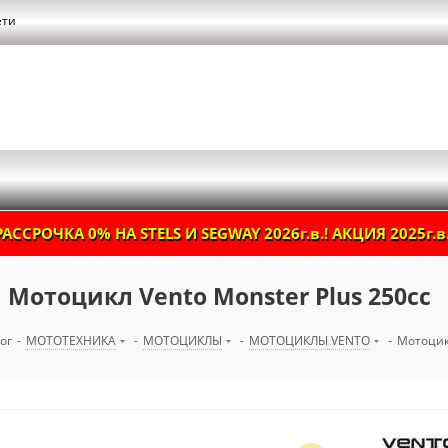
ети
РАССРОЧКА 0% НА STELS И SEGWAY 2026г.в.! АКЦИЯ 2025г.в.
Мотоцикл Vento Monster Plus 250cc
ог
-
МОТОТЕХНИКА
-
МОТОЦИКЛЫ
-
МОТОЦИКЛЫ VENTO
-
Мотоцикл