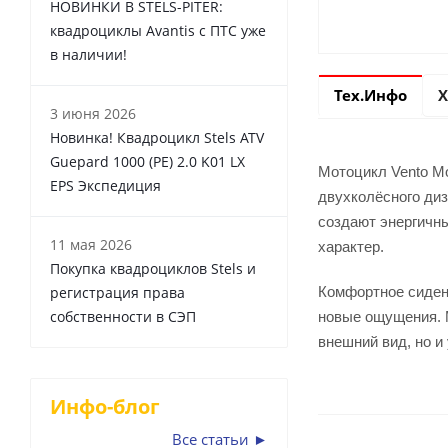
НОВИНКИ В STELS-PITER:
квадроциклы Avantis с ПТС уже
в наличии!
Тех.Инфо
Х
3 июня 2026
Новинка! Квадроцикл Stels ATV
Guepard 1000 (PE) 2.0 K01 LX
Мотоцикл Vento M
EPS Экспедиция
двухколёсного диз
создают энергичн
11 мая 2026
характер.
Покупка квадроциклов Stels и
регистрация права
Комфортное сидень
собственности в СЭП
новые ощущения. 
внешний вид, но и
Инфо-блог
Все статьи ►