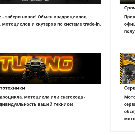
Сро
е - забери новое! Обмен квадроциклов,
Прод
, мотоциклов и скутеров по системе trade-in.
офиц
полу
тотехники
Серв
дроцикла, мотоцикла или снегохода -
Мото
дивидуальность вашей технике!
серв
обсл
мото