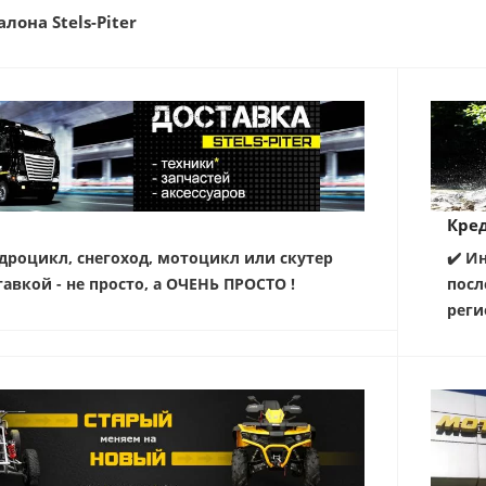
лона Stels-Piter
Кред
дроцикл, снегоход, мотоцикл или скутер
✔️ И
тавкой - не просто, а ОЧЕНЬ ПРОСТО !
посл
реги