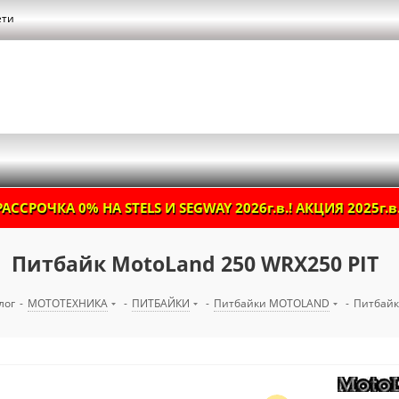
ети
РАССРОЧКА 0% НА STELS И SEGWAY 2026г.в.! АКЦИЯ 2025г.в.
Питбайк MotoLand 250 WRX250 PIT
лог
-
МОТОТЕХНИКА
-
ПИТБАЙКИ
-
Питбайки MOTOLAND
-
Питбайк