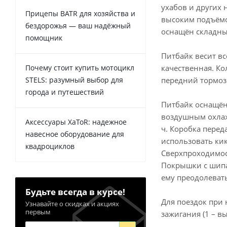
ухабов и других 
Прицепы BATR для хозяйства и
высоким подъёмо
бездорожья — ваш надёжный
оснащён складны
помощник
Питбайк весит вс
Почему стоит купить мотоцикл
качественная. Ко
STELS: разумный выбор для
передний тормоз
города и путешествий
Питбайк оснащён
воздушным охлаж
Аксессуары XaToR: надежное
ч. Коробка перед
навесное оборудование для
использовать кик
квадроциклов
Сверхпроходимо
Покрышки с шипа
ему преодолеват
Будьте всегда в курсе!
Для поездок при 
Узнавайте о скидках и акциях
первым
зажигания (1 – в