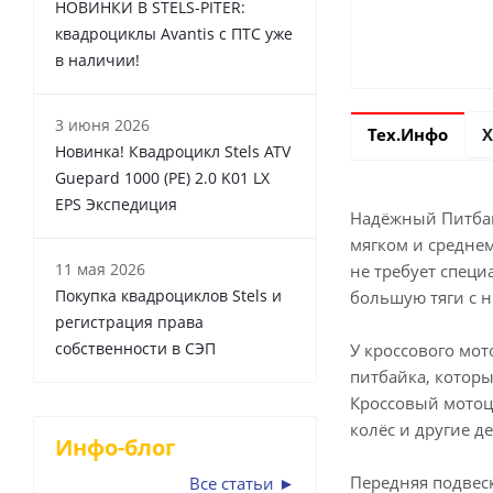
НОВИНКИ В STELS-PITER:
квадроциклы Avantis с ПТС уже
в наличии!
3 июня 2026
Тех.Инфо
Х
Новинка! Квадроцикл Stels ATV
Guepard 1000 (PE) 2.0 K01 LX
EPS Экспедиция
Надёжный Питбай
мягком и среднем
11 мая 2026
не требует специ
Покупка квадроциклов Stels и
большую тяги с н
регистрация права
собственности в СЭП
У кроссового мо
питбайка, котор
Кроссовый мотоци
колёс и другие д
Инфо-блог
Передняя подвеск
Все статьи ►