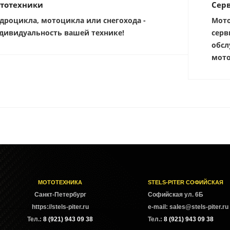
тотехники
Серв
дроцикла, мотоцикла или снегохода -
Мото
дивидуальность вашей технике!
серв
обсл
мото
МОТОТЕХНИКА
STELS-PITER СОФИЙСКАЯ
Cанкт-Петербург
Софийская ул. 6Б
https://stels-piter.ru
e-mail: sales@stels-piter.ru
Тел.:
8 (921) 943 09 38
Тел.:
8 (921) 943 09 38