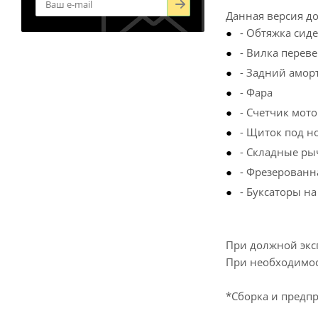
Данная версия до
- Обтяжка сид
- Вилка перев
- Задний амор
- Фара
- Счетчик мот
- Щиток под н
- Складные ры
- Фрезерованн
- Буксаторы на
При должной эксп
При необходимос
*Сборка и предпр