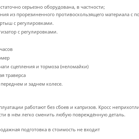
статочно серьезно оборудована, в частности;
ения из прорезиненного противоскользящего материала с
ертыш с регулировками.
тизатор с регулировками.
очасов
омер
чаги сцепления и тормоза (неломайки)
ая траверса
 переднем и заднем колесе.
луатации работают без сбоев и капризов. Кросс неприхотли
ти в нём легко сменить любую повреждённую деталь.
одажная подготовка в стоимость не входит