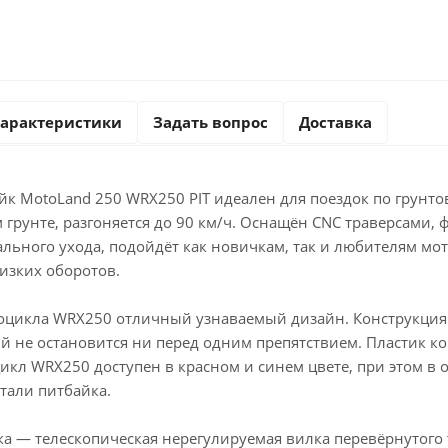
арактеристики
Задать вопрос
Доставка
к MotoLand 250 WRX250 PIT идеален для поездок по грунто
 грунте, разгоняется до 90 км/ч. Оснащён CNC траверсами, ф
ального ухода, подойдёт как новичкам, так и любителям мо
изких оборотов.
тоцикла WRX250 отличный узнаваемый дизайн. Конструкция
ый не остановится ни перед одним препятствием. Пластик 
кл WRX250 доступен в красном и синем цвете, при этом в о
етали питбайка.
а — телескопическая нерегулируемая вилка перевёрнутого 