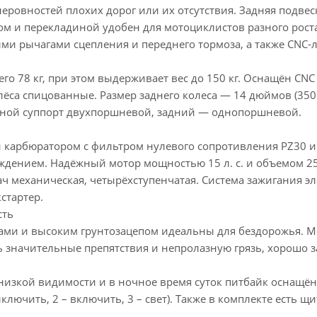
неровностей плохих дорог или их отсутствия. Задняя подве
м и перекладиной удобен для мотоциклистов разного роста
ми рычагами сцепления и переднего тормоза, а также CNC-
его 78 кг, при этом выдерживает вес до 150 кг. Оснащён CN
лёса спицованные. Размер заднего колеса — 14 дюймов (350
ной суппорт двухпоршневой, задний — однопоршневой.
 карбюратором с фильтром нулевого сопротивления PZ30 
дением. Надёжный мотор мощностью 15 л. с. и объемом 250
ач механическая, четырёхступенчатая. Система зажигания эл
стартер.
сть
ми и высоким грунтозацепом идеальны для бездорожья. М
ь значительные препятствия и непролазную грязь, хорошо 
низкой видимости и в ночное время суток питбайк оснащён
ыключить, 2 – включить, 3 – свет). Также в комплекте есть щ