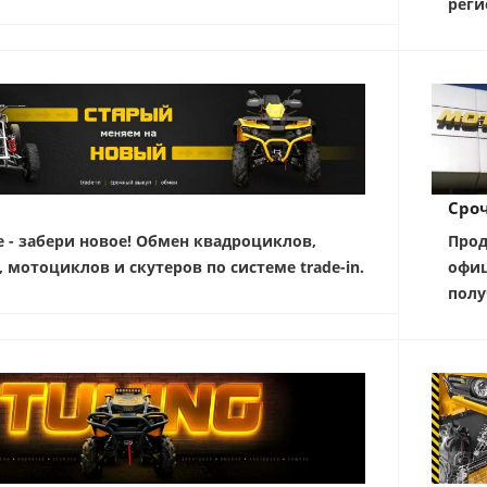
реги
Сро
е - забери новое! Обмен квадроциклов,
Прод
, мотоциклов и скутеров по системе trade-in.
офиц
полу