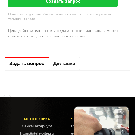
Создать запрос
Наши менеджеры обязательно свяжутся с вами и уточнят
условия заказа
Цена действительна только для интернет-магазина и может
отличаться от цен в розничных магазинах
Задать вопрос
Доставка
МОТОТЕХНИКА
STELS-PITER СОФИЙСКАЯ
Cанкт-Петербург
Софийская ул. 6Б
https://stels-piter.ru
e-mail: sales@stels-piter.ru