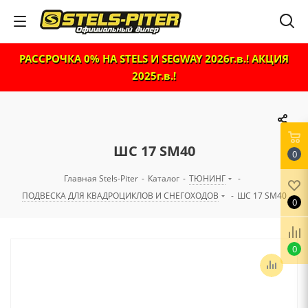
РАССРОЧКА 0% НА STELS И SEGWAY 2026г.в.! АКЦИЯ
2025г.в.!
ШС 17 SM40
0
Главная Stels-Piter
-
Каталог
-
ТЮНИНГ
-
ПОДВЕСКА ДЛЯ КВАДРОЦИКЛОВ И СНЕГОХОДОВ
-
ШС 17 SM40
0
0