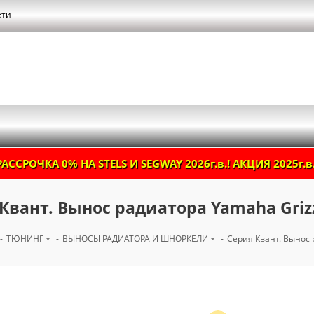
ети
РАССРОЧКА 0% НА STELS И SEGWAY 2026г.в.! АКЦИЯ 2025г.в.
Квант. Вынос радиатора Yamaha Grizz
-
ТЮНИНГ
-
ВЫНОСЫ РАДИАТОРА И ШНОРКЕЛИ
-
Серия Квант. Вынос 