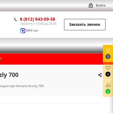
Войти
8 (812) 943-09-38
Звоните с 10:00 до 20:00
Заказать звонок
MAX чат
0
!
ly 700
0
радиатора Yamaha Grizzly 700
0