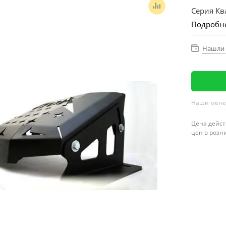
Серия Кв
Подробн
Нашли 
Наши менед
Цена дейст
цен в розн