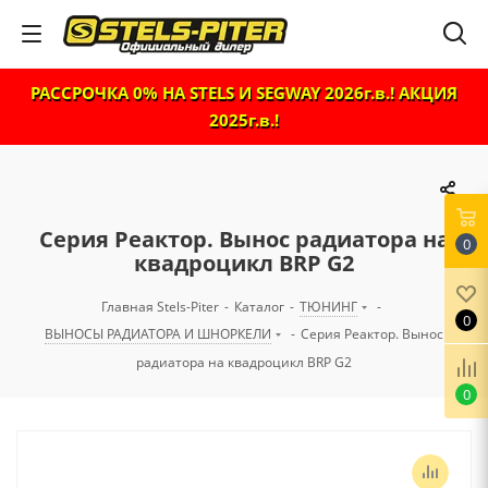
РАССРОЧКА 0% НА STELS И SEGWAY 2026г.в.! АКЦИЯ
2025г.в.!
Серия Реактор. Вынос радиатора на
0
квадроцикл BRP G2
Главная Stels-Piter
-
Каталог
-
ТЮНИНГ
-
0
ВЫНОСЫ РАДИАТОРА И ШНОРКЕЛИ
-
Серия Реактор. Вынос
радиатора на квадроцикл BRP G2
0