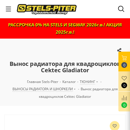
РАССРОЧКА 0% НА STELS И SEGWAY 2026г.в.! АКЦИЯ
2025г.в.!
Вынос радиатора для квадроциклов
0
Cektec Gladiator
Главная Stels-Piter
-
Каталог
-
ТЮНИНГ
-
0
ВЫНОСЫ РАДИАТОРА И ШНОРКЕЛИ
-
Вынос радиатора для
квадроциклов Cektec Gladiator
0