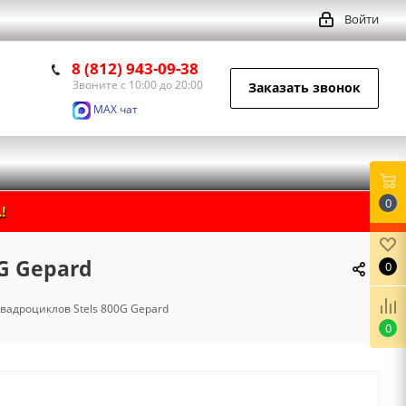
Войти
8 (812) 943-09-38
Звоните с 10:00 до 20:00
Заказать звонок
MAX чат
0
!
G Gepard
0
вадроциклов Stels 800G Gepard
0