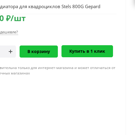
диатора для квадроциклов Stels 800G Gepard
0
₽
/шт
дешевле?
Купить в 1 клик
В корзину
вительна только для интернет-магазина и может отличаться от
ичных магазинах