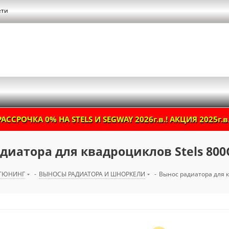
ети
РАССРОЧКА 0% НА STELS И SEGWAY 2026г.в.! АКЦИЯ 2025г.в.
диатора для квадроциклов Stels 800
ТЮНИНГ
-
ВЫНОСЫ РАДИАТОРА И ШНОРКЕЛИ
-
Вынос радиатора для к