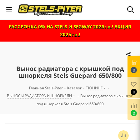
РАССРОЧКА 0% НА STELS И SEGWAY 2026г.в.! АКЦИЯ
2025г.в.!
Вынос радиатора с крышкой под
0
шноркеля Stels Guepard 650/800
Главная Stels-Piter
-
Каталог
-
ТЮНИНГ
-
0
ВЫНОСЫ РАДИАТОРА И ШНОРКЕЛИ
-
Вынос радиатора с крышкой
под шноркеля Stels Guepard 650/800
0