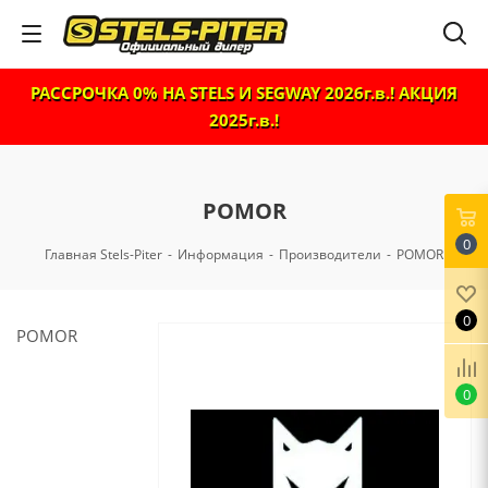
РАССРОЧКА 0% НА STELS И SEGWAY 2026г.в.! АКЦИЯ
2025г.в.!
POMOR
0
Главная Stels-Piter
-
Информация
-
Производители
-
POMOR
0
POMOR
0