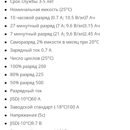
Срок службы 3-5 лет
o
Номинальная емкость (25
С)
10 часовой разряд (0.7 А; 10.5 В/эл)7 Ач
27 минутный разряд (7 А; 9.6 В/эл)3.15 Ач
7 минутный разряд (21 А; 9,6 В/эл)2.45 Ач
o
Саморазряд 2% емкости в месяц при 20
С
Зарядный ток 0.7 А
o
Число циклов (25
С)
100% разряд 200
80% разряд 225
50% разряд 500
Разрядный ток
JISD(-10°C)60 А
Заводской стандарт (-18°С)100 А
Напряжение (5с)
JISD(-10°C)9.7 В