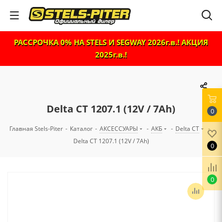
РАССРОЧКА 0% НА STELS И SEGWAY 2026г.в.! АКЦИЯ
2025г.в.!
Delta CT 1207.1 (12V / 7Ah)
0
Главная Stels-Piter
-
Каталог
-
АКСЕССУАРЫ
-
АКБ
-
Delta CT
-
Delta CT 1207.1 (12V / 7Ah)
0
0