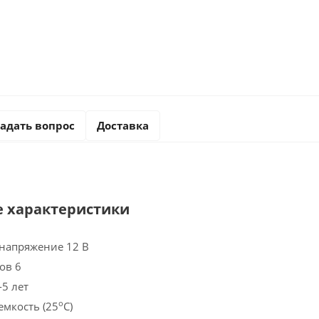
адать вопрос
Доставка
е характеристики
напряжение 12 В
ов 6
-5 лет
o
мкость (25
С)