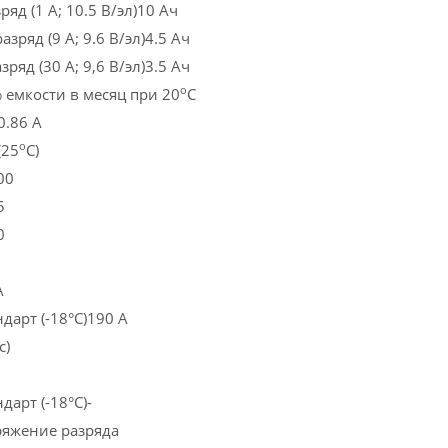
ряд (1 А; 10.5 В/эл)10 Ач
зряд (9 А; 9.6 В/эл)4.5 Ач
ряд (30 А; 9,6 В/эл)3.5 Ач
o
 емкости в месяц при 20
С
0.86 А
o
(25
С)
00
5
0
А
дарт (-18°С)190 А
с)
дарт (-18°С)-
ряжение разряда