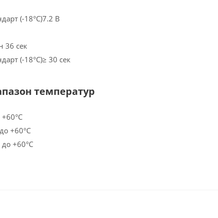
дарт (-18°С)7.2 В
н 36 сек
дарт (-18°С)≥ 30 сек
апазон температур
 +60°С
 до +60°С
 до +60°С