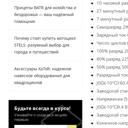
10 часовой раз
Прицепы BATR для хозяйства и
27 минутный ра
бездорожья — ваш надёжный
7 минутный раз
помощник
Саморазряд 2%
Зарядный ток 
Почему стоит купить мотоцикл
Число циклов 
STELS: разумный выбор для
100% разряд 2
города и путешествий
80% разряд 22
50% разряд 50
Аксессуары XaToR: надежное
Разрядный ток
навесное оборудование для
квадроциклов
JISD(-10°C)160 
Заводской стан
Напряжение (5
JISD(-10°C)9.4 В
Будьте всегда в курсе!
Заводской стан
Узнавайте о скидках и акциях
первым
Конечное нап