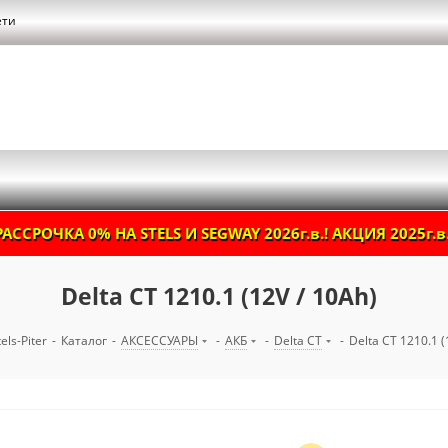
ети
РАССРОЧКА 0% НА STELS И SEGWAY 2026г.в.! АКЦИЯ 2025г.в.
Delta CT 1210.1 (12V / 10Ah)
els-Piter
-
Каталог
-
АКСЕССУАРЫ
-
АКБ
-
Delta CT
-
Delta CT 1210.1 (