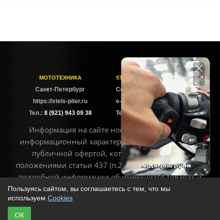
МОТОТЕХНИКА
STELS-PITER СОФИЙСКАЯ
Cанкт-Петербург
Софийская ул. 6Б
https://stels-piter.ru
e-mail: sales@stels-piter.ru
Тел.:
8 (921) 943 09 38
Тел.:
8 (921) 943 09 38
Информация на сайте носит исключительно
информационный характер и не может считаться
публичной офертой, которая определяется
положениями статьи 437 (п.2) ГК РФ. Для получения
подробной информации об имеющихся товарах и
ценах воспользуйтесь контактами, указанными на
Пользуясь сайтом, вы соглашаетесь с тем, что мы
используем
Cookies
сайте
ОК