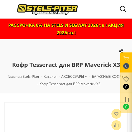
РАССРОЧКА 0% НА STELS И SEGWAY 2026г.в.! АКЦИЯ
2025г.в.!
Кофр Tesseract для BRP Maverick X3
0
Главная Stels-Piter
-
Каталог
-
АКСЕССУАРЫ
-
БАГАЖНЫЕ КОФРЫ
-
Кофр Tesseract для BRP Maverick X3
0
0