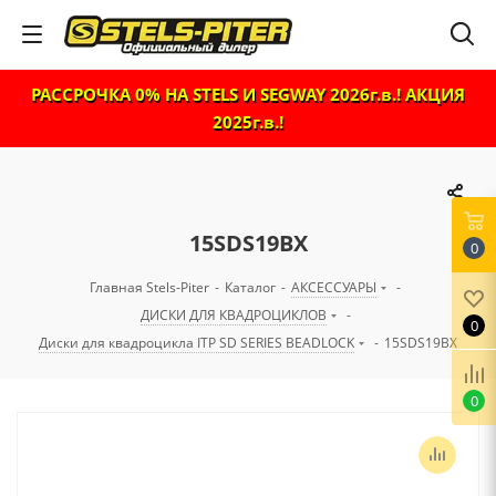
РАССРОЧКА 0% НА STELS И SEGWAY 2026г.в.! АКЦИЯ
2025г.в.!
15SDS19BX
0
Главная Stels-Piter
-
Каталог
-
АКСЕССУАРЫ
-
ДИСКИ ДЛЯ КВАДРОЦИКЛОВ
-
0
Диски для квадроцикла ITP SD SERIES BEADLOCK
-
15SDS19BX
0