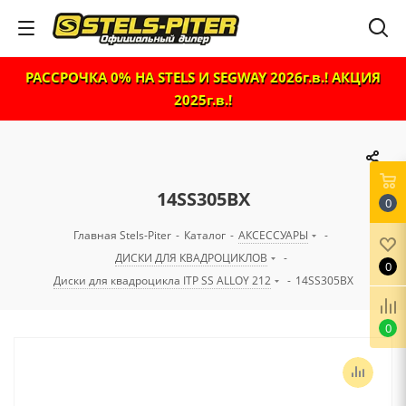
РАССРОЧКА 0% НА STELS И SEGWAY 2026г.в.! АКЦИЯ
2025г.в.!
14SS305BX
0
Главная Stels-Piter
-
Каталог
-
АКСЕССУАРЫ
-
ДИСКИ ДЛЯ КВАДРОЦИКЛОВ
-
0
Диски для квадроцикла ITP SS ALLOY 212
-
14SS305BX
0