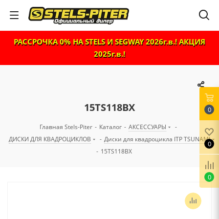
РАССРОЧКА 0% НА STELS И SEGWAY 2026г.в.! АКЦИЯ
2025г.в.!
15TS118BX
0
Главная Stels-Piter
-
Каталог
-
АКСЕССУАРЫ
-
ДИСКИ ДЛЯ КВАДРОЦИКЛОВ
-
Диски для квадроцикла ITP TSUNAMI
0
-
15TS118BX
0