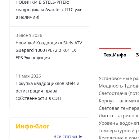
НОВИНКИ В STELS-PITER:
квадроциклы Avantis с ПТС уже
в наличии!
3 июня 2026
Новинка! Квадроцикл Stels ATV
Guepard 1000 (PE) 2.0 K01 LX
Тех.Инфо
З
EPS Экспедиция
11 мая 2026
Установочные ра
Покупка квадроциклов Stels и
Мощность 1диода
регистрация права
Светоотдача (пото
собственности в СЭП
Корпус – алюмин
Световая темпера
Линза – акрилово
Уровень водонеп
Инфо-блог
Температурный р
Все статьи ►
Крепление в комп