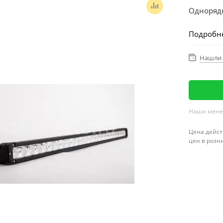
Одноряд
Подробн
БАЛКА С
Нашли 
Наши менед
Цена дейст
цен в розн