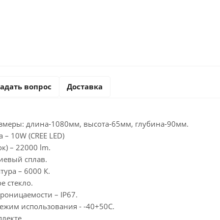
адать вопрос
Доставка
змеры: длина-1080мм, высота-65мм, глубина-90мм.
 – 10W (CREE LED)
к) – 22000 lm.
иевый сплав.
тура – 6000 К.
е стекло.
роницаемости – IP67.
ежим использования - -40+50С.
лекте.