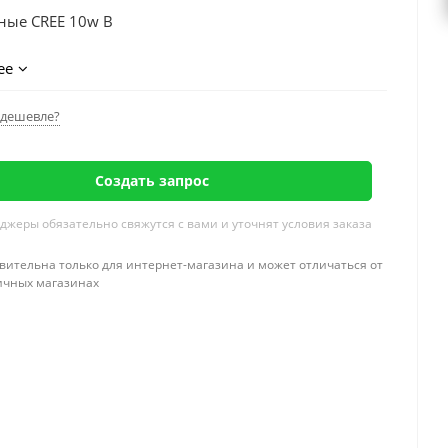
ные CREE 10w B
ее
ВЕТОДИОДНАЯ 3301-260W COMBO/SPOT
дешевле?
Создать запрос
жеры обязательно свяжутся с вами и уточнят условия заказа
вительна только для интернет-магазина и может отличаться от
ичных магазинах