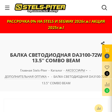
РАССРОЧКА 0% НА STELS И SEGWAY 2026г.в.! АКЦИЯ
2025г.в.!
БАЛКА СВЕТОДИОДНАЯ DA3100-72W
0
13.5'' COMBO BEAM
Главная Stels-Piter
-
Каталог
-
АКСЕССУАРЫ
-
0
ДОПОЛНИТЕЛЬНАЯ ОПТИКА
-
БАЛКА СВЕТОДИОДНАЯ DA3100-72W
13.5'' COMBO BEAM
0