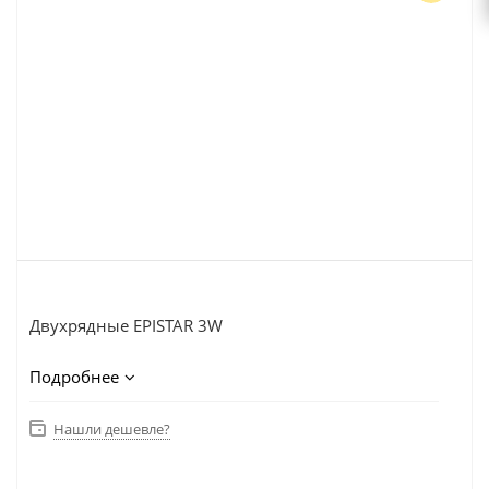
Двухрядные EPISTAR 3W
Подробнее
БАЛКА СВЕТОДИОДНАЯ DA3100-72W 13.5'' COMBO
BEAM
Нашли дешевле?