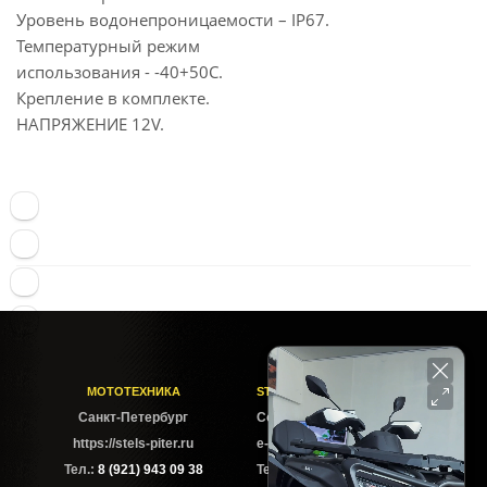
Уровень водонепроницаемости – IP67.
Температурный режим
использования - -40+50С.
Крепление в комплекте.
НАПРЯЖЕНИЕ 12V.
МОТОТЕХНИКА
STELS-PITER СОФИЙСКАЯ
Cанкт-Петербург
Софийская ул. 6Б
https://stels-piter.ru
e-mail: sales@stels-piter.ru
Тел.:
8 (921) 943 09 38
Тел.:
8 (921) 943 09 38