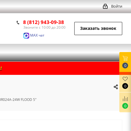
Войти
8 (812) 943-09-38
Звоните с 10:00 до 20:00
Заказать звонок
MAX чат
0
!
0
3R024A-24W FLOOD 5"
0