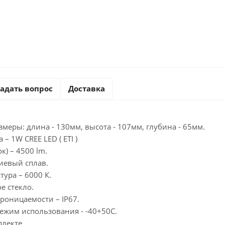
адать вопрос
Доставка
меры: длина - 130мм, высота - 107мм, глубина - 65мм.
– 1W CREE LED ( ETI )
к) – 4500 lm.
иевый сплав.
тура – 6000 К.
е стекло.
роницаемости – IP67.
ежим использования - -40+50С.
лекте.