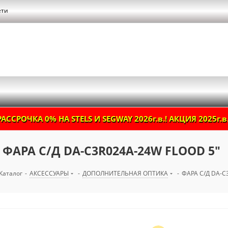
ети
РАССРОЧКА 0% НА STELS И SEGWAY 2026г.в.! АКЦИЯ 2025г.в.
ФАРА С/Д DA-C3R024A-24W FLOOD 5"
Каталог
-
АКСЕССУАРЫ
-
ДОПОЛНИТЕЛЬНАЯ ОПТИКА
-
ФАРА С/Д DA-C