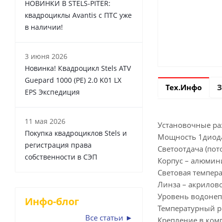
НОВИНКИ В STELS-PITER:
квадроциклы Avantis с ПТС уже
в наличии!
3 июня 2026
Новинка! Квадроцикл Stels ATV
Guepard 1000 (PE) 2.0 K01 LX
Тех.Инфо
З
EPS Экспедиция
11 мая 2026
Установочные раз
Покупка квадроциклов Stels и
Мощность 1диода 
регистрация права
Светоотдача (пото
собственности в СЭП
Корпус – алюмин
Световая темпера
Линза – акрилово
Уровень водонеп
Инфо-блог
Температурный р
Все статьи ►
Крепление в комп