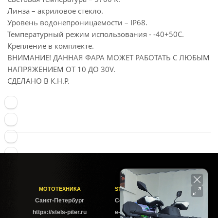
Линза – акриловое стекло.
Уровень водонепроницаемости – IP68.
Температурный режим использования - -40+50С.
Крепление в комплекте.
ВНИМАНИЕ! ДАННАЯ ФАРА МОЖЕТ РАБОТАТЬ С ЛЮБЫМ
НАПРЯЖЕНИЕМ ОТ 10 ДО 30V.
СДЕЛАНО В К.Н.Р.
МОТОТЕХНИКА
STELS-PITER СОФИЙСКАЯ
Cанкт-Петербург
Софийская ул. 6Б
https://stels-piter.ru
e-mail: sales@stels-piter.ru