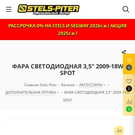
РАССРОЧКА 0% НА STELS И SEGWAY 2026г.в.! АКЦИЯ
2025г.в.!
ФАРА СВЕТОДИОДНАЯ 3,5" 2009-18W
0
SPOT
Главная Stels-Piter
-
Каталог
-
АКСЕССУАРЫ
-
0
ДОПОЛНИТЕЛЬНАЯ ОПТИКА
-
ФАРА СВЕТОДИОДНАЯ 3,5" 2009-18W
SPOT
0