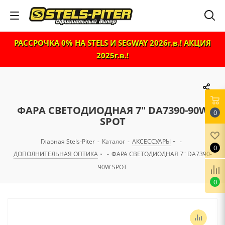
РАССРОЧКА 0% НА STELS И SEGWAY 2026г.в.! АКЦИЯ
2025г.в.!
ФАРА СВЕТОДИОДНАЯ 7" DA7390-90W
0
SPOT
Главная Stels-Piter
-
Каталог
-
АКСЕССУАРЫ
-
0
ДОПОЛНИТЕЛЬНАЯ ОПТИКА
-
ФАРА СВЕТОДИОДНАЯ 7" DA7390-
90W SPOT
0