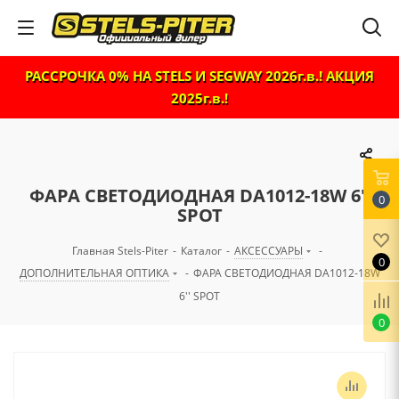
РАССРОЧКА 0% НА STELS И SEGWAY 2026г.в.! АКЦИЯ
2025г.в.!
ФАРА СВЕТОДИОДНАЯ DA1012-18W 6''
0
SPOT
Главная Stels-Piter
-
Каталог
-
АКСЕССУАРЫ
-
0
ДОПОЛНИТЕЛЬНАЯ ОПТИКА
-
ФАРА СВЕТОДИОДНАЯ DA1012-18W
6'' SPOT
0