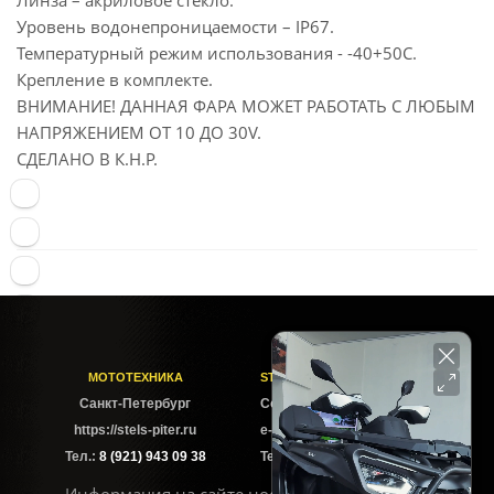
Линза – акриловое стекло.
Уровень водонепроницаемости – IP67.
Температурный режим использования - -40+50С.
Крепление в комплекте.
ВНИМАНИЕ! ДАННАЯ ФАРА МОЖЕТ РАБОТАТЬ С ЛЮБЫМ
НАПРЯЖЕНИЕМ ОТ 10 ДО 30V.
СДЕЛАНО В К.Н.Р.
МОТОТЕХНИКА
STELS-PITER СОФИЙСКАЯ
Cанкт-Петербург
Софийская ул. 6Б
https://stels-piter.ru
e-mail: sales@stels-piter.ru
Тел.:
8 (921) 943 09 38
Тел.:
8 (921) 943 09 38