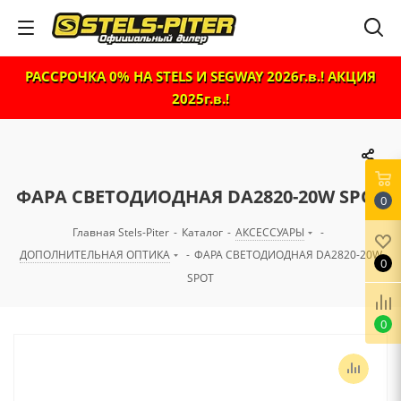
РАССРОЧКА 0% НА STELS И SEGWAY 2026г.в.! АКЦИЯ
2025г.в.!
ФАРА СВЕТОДИОДНАЯ DA2820-20W SPOT
0
Главная Stels-Piter
-
Каталог
-
АКСЕССУАРЫ
-
ДОПОЛНИТЕЛЬНАЯ ОПТИКА
-
ФАРА СВЕТОДИОДНАЯ DA2820-20W
0
SPOT
0